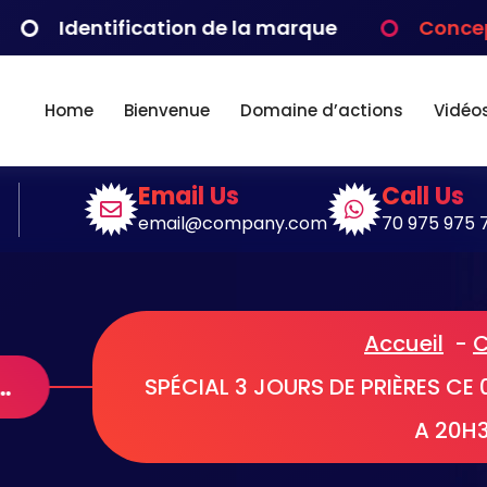
tification de la marque
Conception d’id
Home
Bienvenue
Domaine d’actions
Vidéo
Email Us
Call Us
email@company.com
70 975 975 
Accueil
-
C
JOURS DE PRIÈRES CE 01,02 03 MAI 2025 DE 18H00 A 20H30
SPÉCIAL 3 JOURS DE PRIÈRES CE 
A 20H