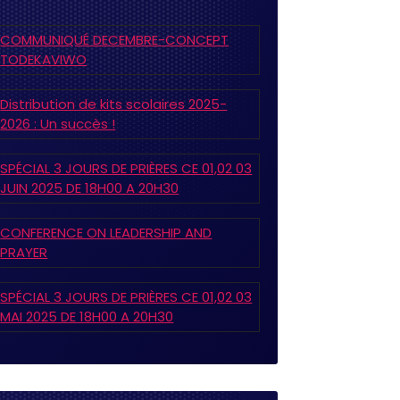
COMMUNIQUÉ DECEMBRE-CONCEPT
TODEKAVIWO
Distribution de kits scolaires 2025-
2026 : Un succès !
SPÉCIAL 3 JOURS DE PRIÈRES CE 01,02 03
JUIN 2025 DE 18H00 A 20H30
CONFERENCE ON LEADERSHIP AND
PRAYER
SPÉCIAL 3 JOURS DE PRIÈRES CE 01,02 03
MAI 2025 DE 18H00 A 20H30