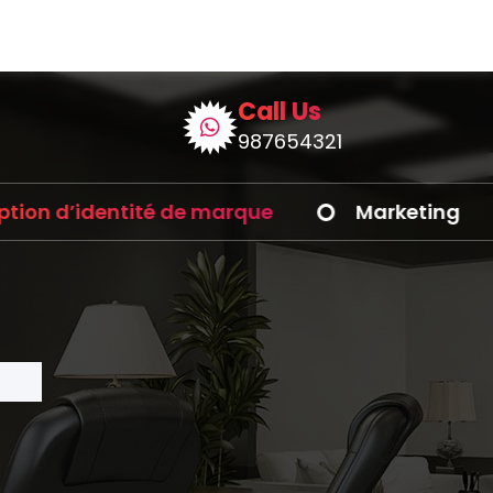
Call Us
987654321
entité de marque
Marketing
Déve