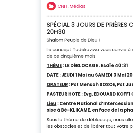
CNIT
,
Médias
SPÉCIAL 3 JOURS DE PRIÈRES C
20H30
Shalom Peuple de Dieu !
Le concept Todekaviwo vous convie à 
de ce cinquième mois
THÈME
:
LE DÉBLOCAGE . Esaïe 40 :31
DATE
: JEUDI
1 Mai au SAMEDI 3 Mai 202
ORATEUR
: Pst Mensah SOSOE, Pst Ju
PASTEUR HOTE
: Evg. EDOUARD KOFF
Lieu
: Centre National d’Intercessio
sise à Bè-KLIKAME, en face de la ph
Sous le thème de déblocage, nous all
les obstacles et de libérer tout votre p