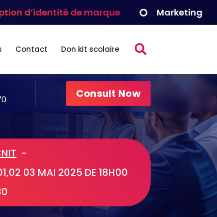
entité de marque
Marketing
Déve
s
Contact
Don kit scolaire
Consult Now
70
NIT
-
01,02 03 MAI 2025 DE 18H00
30