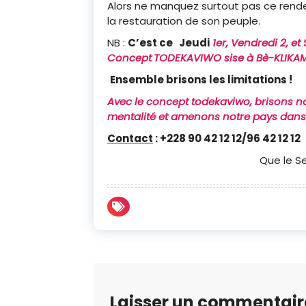
Alors ne manquez surtout pas ce rendez
la restauration de son peuple.
NB :
C’est ce Jeudi
1er, Vendredi 2, et
Concept
TODEKAVIWO sise à Bè-
KLIKAM
Ensemble brisons les limitations !
Avec le concept todekaviwo, brisons 
mentalité et amenons notre pays dans
Contact
: +228 90 42 12 12/96 42 12 12
Que le S
Laisser un commentair