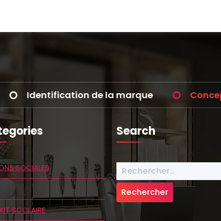
tification de la marque
Conception d’id
egories
Search
Rechercher :
ONS SOCIALES
KIT SCOLAIRE