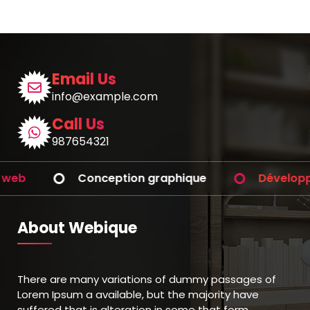
Email Us
info@example.com
Call Us
987654321
onception graphique
Développement d’app
About Webique
There are many variations of dummy passages of
Lorem Ipsum a available, but the majority have
suffered that is alteration in some that form