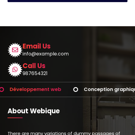
Email Us
info@example.com
Call Us
987654321
éveloppement web
Conception graphique
About Webique
There are many variations of dummy passages of